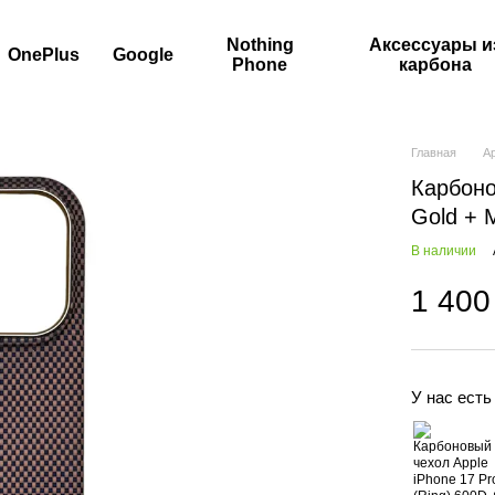
Nothing
Аксессуары и
OnePlus
Google
Phone
карбона
Главная
A
Карбоно
Gold + M
В наличии
1 400
У нас есть