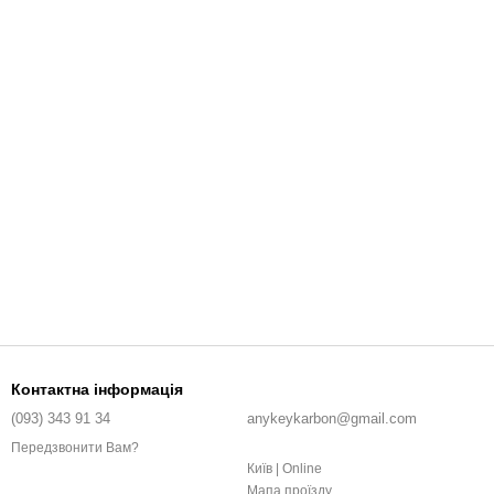
Контактна інформація
(093) 343 91 34
anykeykarbon@gmail.com
Передзвонити Вам?
Київ | Online
Мапа проїзду