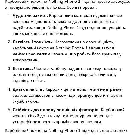
Карбоновий чохол на Nothing Phone 1 - це не просто аксесуар,
а продумане рішення, яке має безліч переваг:
Чудовий захист.
Карбоновий матеріал відомий своєю
високою міцністю та стійкістю до зношування. Чохол
надійно захищає Nothing Phone 1 від подряпин, ударів та
інших механічних пошкоджень.
Легкість і тонкість.
Незважаючи на свою міцність,
карбоновий чохол на Nothing Phone 1 залишається
неймовірно легким і тонким, що робить його зручним у
використанні.
Естетика.
Чохли з карбону надають вашому телефону
елегантного, сучасного вигляду, підкреслюючи вашу
індивідуальність.
Довговічність.
Карбон - це матеріал, який не втрачає
своїх властивостей з часом, що гарантує довгий термін
служби чохла.
Стійкість до впливу зовнішніх факторів.
Карбоновий
чохол стійкий до впливу температурних перепадів,
ультрафіолетового випромінювання і вологи.
Карбоновий чохол на Nothing Phone 1 підходить для активних