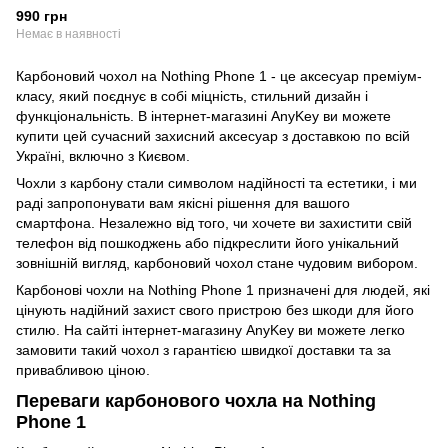
990 грн
Немає в наявності
Карбоновий чохол на Nothing Phone 1 - це аксесуар преміум-
класу, який поєднує в собі міцність, стильний дизайн і
функціональність. В інтернет-магазині AnyKey ви можете
купити цей сучасний захисний аксесуар з доставкою по всій
Україні, включно з Києвом.
Чохли з карбону стали символом надійності та естетики, і ми
раді запропонувати вам якісні рішення для вашого
смартфона. Незалежно від того, чи хочете ви захистити свій
телефон від пошкоджень або підкреслити його унікальний
зовнішній вигляд, карбоновий чохол стане чудовим вибором.
Карбонові чохли на Nothing Phone 1 призначені для людей, які
цінують надійний захист свого пристрою без шкоди для його
стилю. На сайті інтернет-магазину AnyKey ви можете легко
замовити такий чохол з гарантією швидкої доставки та за
привабливою ціною.
Переваги карбонового чохла на Nothing
Phone 1