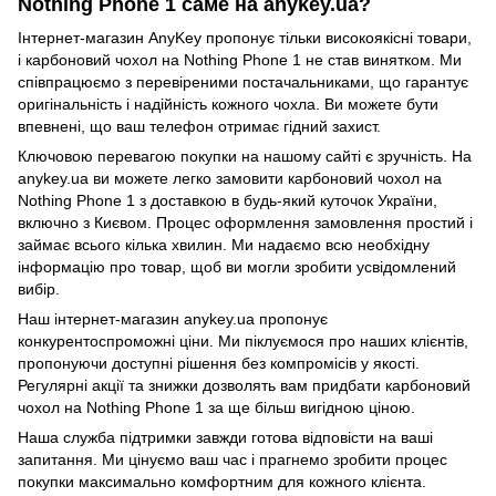
Nothing Phone 1 саме на anykey.ua?
Інтернет-магазин AnyKey пропонує тільки високоякісні товари,
і карбоновий чохол на Nothing Phone 1 не став винятком. Ми
співпрацюємо з перевіреними постачальниками, що гарантує
оригінальність і надійність кожного чохла. Ви можете бути
впевнені, що ваш телефон отримає гідний захист.
Ключовою перевагою покупки на нашому сайті є зручність. На
anykey.ua ви можете легко замовити карбоновий чохол на
Nothing Phone 1 з доставкою в будь-який куточок України,
включно з Києвом. Процес оформлення замовлення простий і
займає всього кілька хвилин. Ми надаємо всю необхідну
інформацію про товар, щоб ви могли зробити усвідомлений
вибір.
Наш інтернет-магазин anykey.ua пропонує
конкурентоспроможні ціни. Ми піклуємося про наших клієнтів,
пропонуючи доступні рішення без компромісів у якості.
Регулярні акції та знижки дозволять вам придбати карбоновий
чохол на Nothing Phone 1 за ще більш вигідною ціною.
Наша служба підтримки завжди готова відповісти на ваші
запитання. Ми цінуємо ваш час і прагнемо зробити процес
покупки максимально комфортним для кожного клієнта.