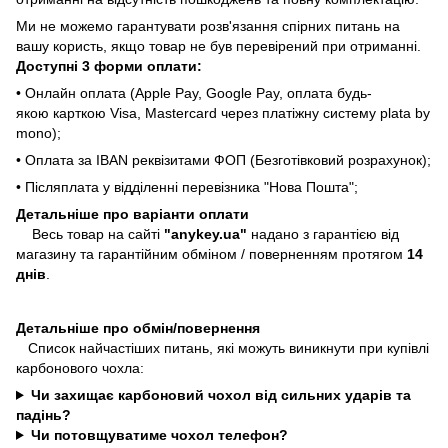
Ми не можемо гарантувати розв'язання спірних питань на
вашу користь, якщо товар не був перевірений при отриманні.
Доступні 3 форми оплати:
• Онлайн оплата (Apple Pay, Google Pay, оплата будь-
якою карткою Visa, Mastercard через платіжну систему plata by
mono);
• Оплата за IBAN реквізитами ФОП (Безготівковий розрахунок);
• Післяплата у відділенні перевізника "Нова Пошта";
Детальніше про варіанти оплати
Весь товар на сайті
"anykey.ua"
надано з гарантією від
магазину та гарантійним обміном / поверненням протягом
14
днів
.
Детальніше про обмін/повернення
Список найчастіших питань, які можуть виникнути при купівлі
карбонового чохла:
Чи захищає карбоновий чохол від сильних ударів та
падінь?
Чи потовщуватиме чохол телефон?