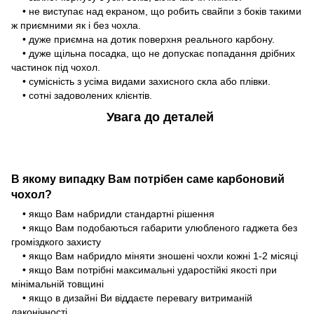
• не виступає над екраном, що робить свайпи з боків такими
ж приємними як і без чохла.
• дуже приємна на дотик поверхня реального карбону.
• дуже щільна посадка, що не допускає попадання дрібних
частинок під чохол.
• сумісність з усіма видами захисного скла або плівки.
• сотні задоволених клієнтів.
Увага до деталей
В якому випадку Вам потрібен саме карбоновий
чохол?
• якщо Вам набридли стандартні рішення
• якщо Вам подобаються габарити улюбленого гаджета без
громіздкого захисту
• якщо Вам набридло міняти зношені чохли кожні 1-2 місяці
• якщо Вам потрібні максимальні ударостійкі якості при
мінімальній товщині
• якщо в дизайні Ви віддаєте перевагу витриманій
лаконічності