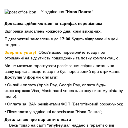
У відділення "
Нова Пошта"
Доставка здійснюється
по тарифах перевізника
.
Відправка замовлень
кожного дня, крім вихідних
.
Підтверджені замовлення до
17:00
будуть відправлені в цей
же день!
Зверніть увагу!
Обов'язково перевіряйте товар при
отриманні на відсутність пошкоджень та повну комплектацію.
Ми не можемо гарантувати розв'язання спірних питань на
вашу користь, якщо товар не був перевірений при отриманні.
Доступні 3 форми оплати:
• Онлайн оплата (Apple Pay, Google Pay, оплата будь-
якою карткою Visa, Mastercard через платіжну систему plata by
mono);
• Оплата за IBAN реквізитами ФОП (Безготівковий розрахунок);
• Післяплата у відділенні перевізника "Нова Пошта";
Детальніше про варіанти оплати
Весь товар на сайті
"anykey.ua"
надано з гарантією від