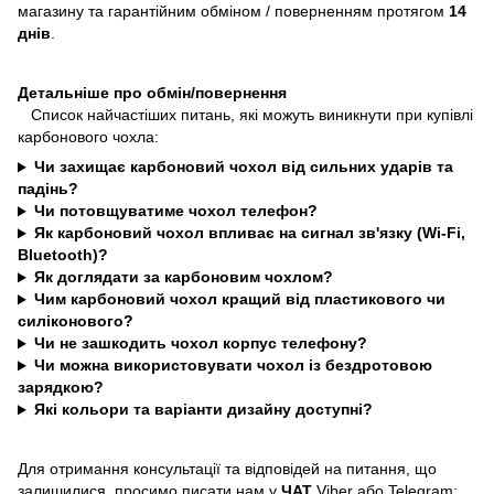
магазину та гарантійним обміном / поверненням протягом
14
днів
.
Детальніше про обмін/повернення
Список найчастіших питань, які можуть виникнути при купівлі
карбонового чохла:
Чи захищає карбоновий чохол від сильних ударів та
падінь?
Чи потовщуватиме чохол телефон?
Як карбоновий чохол впливає на сигнал зв'язку (Wi-Fi,
Bluetooth)?
Як доглядати за карбоновим чохлом?
Чим карбоновий чохол кращий від пластикового чи
силіконового?
Чи не зашкодить чохол корпус телефону?
Чи можна використовувати чохол із бездротовою
зарядкою?
Які кольори та варіанти дизайну доступні?
Для отримання консультації та відповідей на питання, що
залишилися, просимо писати нам у
ЧАТ
Viber або Telegram: