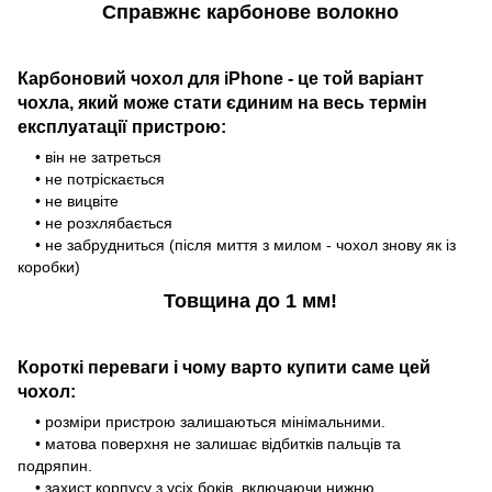
Справжнє карбонове волокно
Карбоновий чохол для iPhone - це той варіант
чохла, який може стати єдиним на весь термін
експлуатації пристрою:
• він не затреться
• не потріскається
• не вицвіте
• не розхлябається
• не забрудниться (після миття з милом - чохол знову як із
коробки)
Товщина до 1 мм!
Короткі переваги і чому варто купити саме цей
чохол:
• розміри пристрою залишаються мінімальними.
• матова поверхня не залишає відбитків пальців та
подряпин.
• захист корпусу з усіх боків, включаючи нижню.