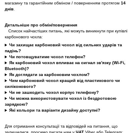
магазину та гарантійним обміном / поверненням протягом
14
днів
.
Детальніше про обмін/повернення
Список найчастіших питань, які можуть виникнути при купівлі
карбонового чохла:
Чи захищає карбоновий чохол від сильних ударів та
падінь?
Чи потовщуватиме чохол телефон?
Як карбоновий чохол впливає на сигнал зв'язку (Wi-Fi,
Bluetooth)?
Як доглядати за карбоновим чохлом?
Чим карбоновий чохол кращий від пластикового чи
силіконового?
Чи не зашкодить чохол корпус телефону?
Чи можна використовувати чохол із бездротовою
зарядкою?
Які кольори та варіанти дизайну доступні?
Для отримання консультації та відповідей на питання, що
залишилися, просимо писати нам у
ЧАТ
Viber або Telegram: