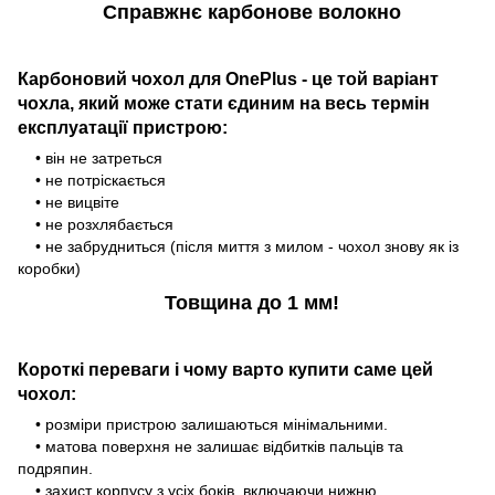
Справжнє карбонове волокно
Карбоновий чохол для OnePlus - це той варіант
чохла, який може стати єдиним на весь термін
експлуатації пристрою:
• він не затреться
• не потріскається
• не вицвіте
• не розхлябається
• не забрудниться (після миття з милом - чохол знову як із
коробки)
Товщина до 1 мм!
Короткі переваги і чому варто купити саме цей
чохол:
• розміри пристрою залишаються мінімальними.
• матова поверхня не залишає відбитків пальців та
подряпин.
• захист корпусу з усіх боків, включаючи нижню.