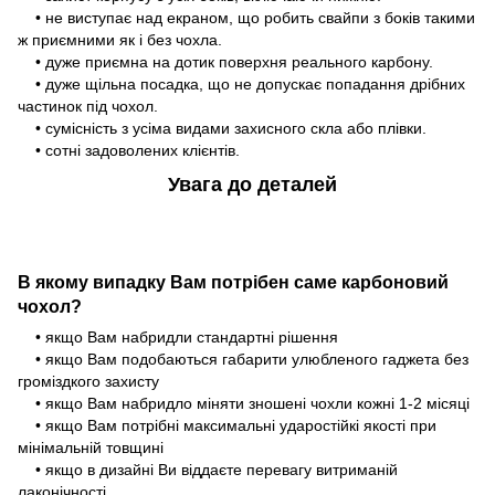
• не виступає над екраном, що робить свайпи з боків такими
ж приємними як і без чохла.
• дуже приємна на дотик поверхня реального карбону.
• дуже щільна посадка, що не допускає попадання дрібних
частинок під чохол.
• сумісність з усіма видами захисного скла або плівки.
• сотні задоволених клієнтів.
Увага до деталей
В якому випадку Вам потрібен саме карбоновий
чохол?
• якщо Вам набридли стандартні рішення
• якщо Вам подобаються габарити улюбленого гаджета без
громіздкого захисту
• якщо Вам набридло міняти зношені чохли кожні 1-2 місяці
• якщо Вам потрібні максимальні ударостійкі якості при
мінімальній товщині
• якщо в дизайні Ви віддаєте перевагу витриманій
лаконічності