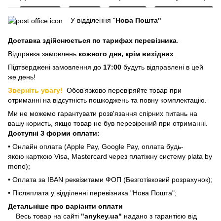
У відділення "
Нова Пошта"
Доставка здійснюється
по тарифах перевізника
.
Відправка замовлень
кожного дня, крім вихідних
.
Підтверджені замовлення до
17:00
будуть відправлені в цей
же день!
Зверніть увагу!
Обов'язково перевіряйте товар при
отриманні на відсутність пошкоджень та повну комплектацію.
Ми не можемо гарантувати розв'язання спірних питань на
вашу користь, якщо товар не був перевірений при отриманні.
Доступні 3 форми оплати:
• Онлайн оплата (Apple Pay, Google Pay, оплата будь-
якою карткою Visa, Mastercard через платіжну систему plata by
mono);
• Оплата за IBAN реквізитами ФОП (Безготівковий розрахунок);
• Післяплата у відділенні перевізника "Нова Пошта";
Детальніше про варіанти оплати
Весь товар на сайті
"anykey.ua"
надано з гарантією від