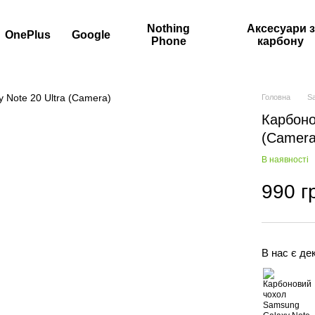
Nothing
Аксесуари з
OnePlus
Google
Phone
карбону
Головна
S
Карбоно
(Camera
В наявності
990 г
В нас є дек