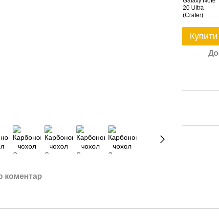
Купити
До
о коментар