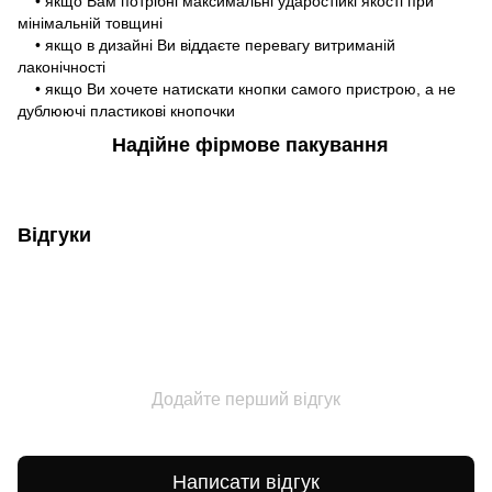
• якщо Вам потрібні максимальні ударостійкі якості при
мінімальній товщині
• якщо в дизайні Ви віддаєте перевагу витриманій
лаконічності
• якщо Ви хочете натискати кнопки самого пристрою, а не
дублюючі пластикові кнопочки
Надійне фірмове пакування
Відгуки
Додайте перший відгук
Написати відгук