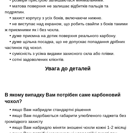
• розміри пристрою залишаються мінімальними.
• матова поверхня не залишає відбитків пальців та
подряпин.
• захист корпусу з усіх боків, включаючи нижню.
• не виступає над екраном, що робить свайпи з боків такими
ж приємними як і без чохла.
• дуже приємна на дотик поверхня реального карбону.
• дуже щільна посадка, що не допускає попадання дрібних
частинок під чохол.
• сумісність з усіма видами захисного скла або плівки.
• сотні задоволених клієнтів.
Увага до деталей
В якому випадку Вам потрібен саме карбоновий
чохол?
• якщо Вам набридли стандартні рішення
• якщо Вам подобаються габарити улюбленого гаджета без
громіздкого захисту
• якщо Вам набридло міняти зношені чохли кожні 1-2 місяці