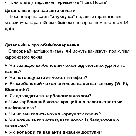
• Післяплата у відділенні перевізника "Нова Пошта";
Детальніше про варіанти оплати
Весь товар на сайті
"anykey.ua"
надано з гарантією від
магазину та гарантійним обміном / поверненням протягом
14
днів
.
Детальніше про обмін/повернення
Список найчастіших питань, які можуть виникнути при купівлі
карбонового чохла:
Чи захищає карбоновий чохол від сильних ударів та
падінь?
Чи потовщуватиме чохол телефон?
Як карбоновий чохол впливає на сигнал зв'язку (Wi-Fi,
Bluetooth)?
Як доглядати за карбоновим чохлом?
Чим карбоновий чохол кращий від пластикового чи
силіконового?
Чи не зашкодить чохол корпус телефону?
Чи можна використовувати чохол із бездротовою
зарядкою?
Які кольори та варіанти дизайну доступні?