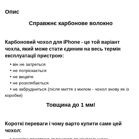
Опис
Справжнє карбонове волокно
Карбоновий чохол для iPhone - це той варіант
чохла, який може стати єдиним на весь термін
експлуатації пристрою:
• він не затреться
• не потріскається
• не вицвіте
• не розхлябається
• не забрудниться (після миття з милом - чохол знову як із
коробки)
Товщина до 1 мм!
Короткі переваги і чому варто купити саме цей
чохол: