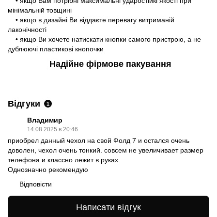
• якщо Вам потрібні максимальні ударостійкі якості при
мінімальній товщині
• якщо в дизайні Ви віддаєте перевагу витриманій
лаконічності
• якщо Ви хочете натискати кнопки самого пристрою, а не
дублюючі пластикові кнопочки
Надійне фірмове пакування
Відгуки
1
Владимир
14.08.2025 в 20:46
приобрел данный чехол на свой Фолд 7 и остался очень
доволен, чехол очень тонкий. совсем не увеличивает размер
телефона и классно лежит в руках.
Однозначно рекомендую
Відповісти
Написати відгук