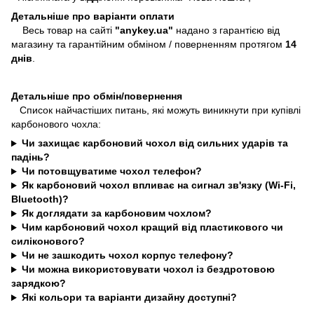
Детальніше про варіанти оплати
Весь товар на сайті
"anykey.ua"
надано з гарантією від
магазину та гарантійним обміном / поверненням протягом
14
днів
.
Детальніше про обмін/повернення
Список найчастіших питань, які можуть виникнути при купівлі
карбонового чохла:
Чи захищає карбоновий чохол від сильних ударів та
падінь?
Чи потовщуватиме чохол телефон?
Як карбоновий чохол впливає на сигнал зв'язку (Wi-Fi,
Bluetooth)?
Як доглядати за карбоновим чохлом?
Чим карбоновий чохол кращий від пластикового чи
силіконового?
Чи не зашкодить чохол корпус телефону?
Чи можна використовувати чохол із бездротовою
зарядкою?
Які кольори та варіанти дизайну доступні?