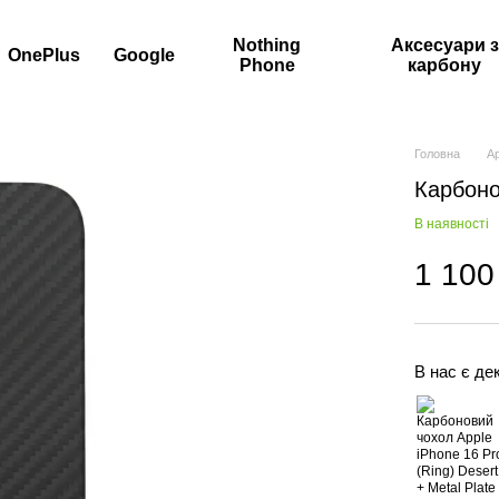
Nothing
Аксесуари з
OnePlus
Google
Phone
карбону
Головна
A
Карбоно
В наявності
1 100
В нас є дек