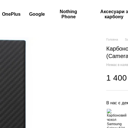
Nothing
Аксесуари з
OnePlus
Google
Phone
карбону
Головна
S
Карбоно
(Camera
Немає в наяв
1 400
В нас є дек