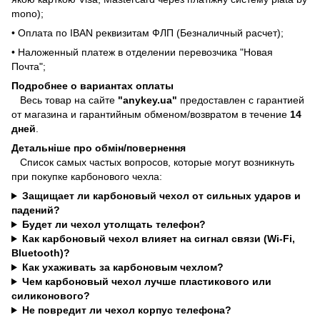
mono);
• Оплата по IBAN реквизитам ФЛП (Безналичный расчет);
• Наложенный платеж в отделении перевозчика "Новая
Почта";
Подробнее о вариантах оплаты
Весь товар на сайте
"anykey.ua"
предоставлен с гарантией
от магазина и гарантийным обменом/возвратом в течение
14
дней
.
Детальніше про обмін/повернення
Список самых частых вопросов, которые могут возникнуть
при покупке карбонового чехла:
Защищает ли карбоновый чехол от сильных ударов и
падений?
Будет ли чехол утолщать телефон?
Как карбоновый чехол влияет на сигнал связи (Wi-Fi,
Bluetooth)?
Как ухаживать за карбоновым чехлом?
Чем карбоновый чехол лучше пластикового или
силиконового?
Не повредит ли чехол корпус телефона?