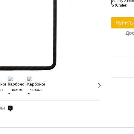
Купить
Дос
вы
5